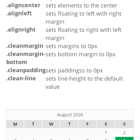
.aligncenter
sets elements to the center
.alignleft
sets floating to left with right
margin
.alignright
sets floating to right with left
margin
.cleanmargin
sets margins to 0px
.cleanmargin-
sets bottom margin to 0px
bottom
.cleanpadding
sets paddingss to 0px
.clean-line
sets line-height to the default
value
August 2026
M
T
W
T
F
S
S
1
2