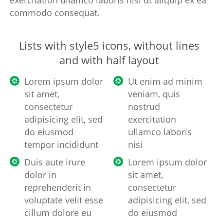
exercitation ullamco laboris nisi ut aliquip ex ea
commodo consequat.
Lists with style5 icons, without lines
and with half layout
Lorem ipsum dolor
Ut enim ad minim
sit amet,
veniam, quis
consectetur
nostrud
adipisicing elit, sed
exercitation
do eiusmod
ullamco laboris
tempor incididunt
nisi
Duis aute irure
Lorem ipsum dolor
dolor in
sit amet,
reprehenderit in
consectetur
voluptate velit esse
adipisicing elit, sed
cillum dolore eu
do eiusmod