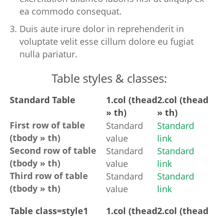
ea commodo consequat.
Duis aute irure dolor in reprehenderit in
voluptate velit esse cillum dolore eu fugiat
nulla pariatur.
Table styles & classes:
Standard Table
1.col (thead
2.col (thead
» th)
» th)
First row of table
Standard
Standard
(tbody » th)
value
link
Second row of table
Standard
Standard
(tbody » th)
value
link
Third row of table
Standard
Standard
(tbody » th)
value
link
Table class=style1
1.col (thead
2.col (thead