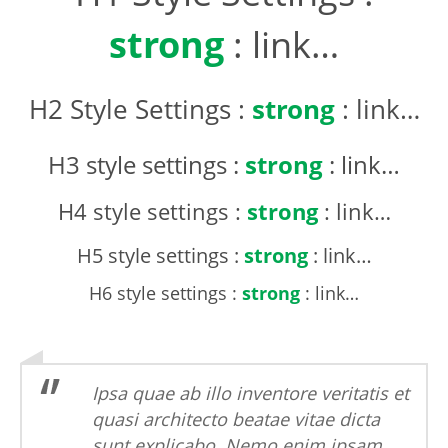
strong
:
link…
strong
H2 Style Settings :
:
link…
strong
H3 style settings :
:
link…
strong
H4 style settings :
:
link…
H5 style settings :
strong
:
link…
H6 style settings :
strong
:
link…
Ipsa quae ab illo inventore veritatis et
quasi architecto beatae vitae dicta
sunt explicabo. Nemo enim ipsam