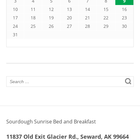
3
4
5
6
7
8
9
10
11
12
13
14
15
16
17
18
19
20
21
22
23
24
25
26
27
28
29
30
31
Sourdough Sunrise Bed and Breakfast
11837 Old Exit Glacier Rd., Seward, AK 99664