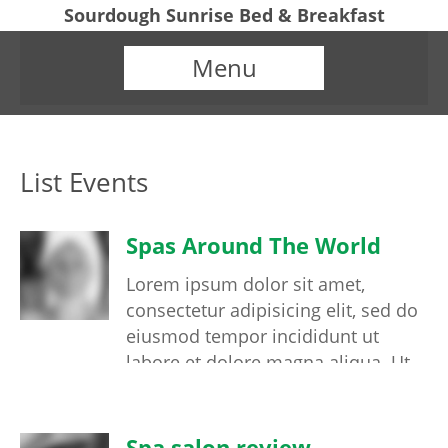
Sourdough Sunrise Bed & Breakfast
Menu
List Events
Spas Around The World
Lorem ipsum dolor sit amet,
consectetur adipisicing elit, sed do
eiusmod tempor incididunt ut
labore et dolore magna aliqua. Ut
enim ad minim veniam, quis
nostrud exercitation ullamco
laboris nisi ut aliquip ex ea
Spa salon review