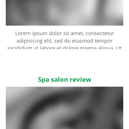
Lorem ipsum dolor sit amet, consectetur
adipisicing elit, sed do eiusmod tempor
incididunt ut labore et dolore magna aliqua. Ut
enim ad minim veniam, quis nostrud
exercitation ullamco laboris nisi ut aliquip ex ea
commodo consequat. Duis aute irure dolor in
reprehenderit in voluptte velit. Lorem ipsum
Spa salon review
dolor sit amet, consectetur adipisicing elit, sed
do eiusmod tempor incididunt ut labore et
dolore magna aliqua. Ut enim ad minim
veniam, quis nostrud exercitation ullamco
laboris nisi ut aliquip ex ea commodo
consequat. Duis aute irure dolor in